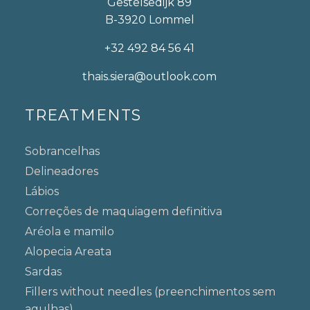
Gestelsedijk 89
B-3920 Lommel
+32 492 84 56 41
thais.siera@outlook.com
TREATMENTS
Sobrancelhas
Delineadores
Lábios
Correções de maquiagem definitiva
Aréola e mamilo
Alopecia Areata
Sardas
Fillers without needles (preenchimentos sem
agulhas)