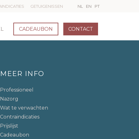
INDICATIES
GETUIGENISSEN
NL
EN
PT
EL
CADEAUBON
CONTACT
MEER INFO
Professioneel
Nazorg
Wat te verwachten
Contraindicaties
Prijslijst
Cadeaubon